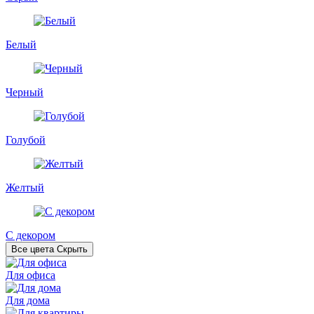
Белый
Черный
Голубой
Желтый
С декором
Все цвета
Скрыть
Для офиса
Для дома