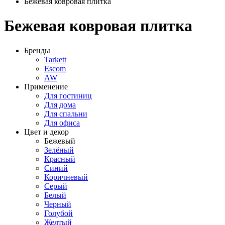
Бежевая ковровая плитка
Бежевая ковровая плитка
Бренды
Tarkett
Escom
AW
Применение
Для гостиниц
Для дома
Для спальни
Для офиса
Цвет и декор
Бежевый
Зелёный
Красный
Синий
Коричневый
Серый
Белый
Черный
Голубой
Желтый