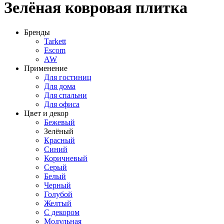
Зелёная ковровая плитка
Бренды
Tarkett
Escom
AW
Применение
Для гостиниц
Для дома
Для спальни
Для офиса
Цвет и декор
Бежевый
Зелёный
Красный
Синий
Коричневый
Серый
Белый
Черный
Голубой
Желтый
С декором
Модульная